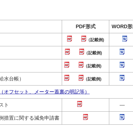
PDF形式
WORD
（記載例)
（記載例)
（記載例)
給水台帳）
（記載例)
（オフセット、メーター蓋裏の明記等）
スト
―
例措置に関する減免申請書