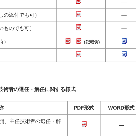
―
しの添付でも可）
―
のものでも可）
―
時）
（記載例)
技術者の選任・解任に関する様式
称
PDF形式
WORD形式
開、主任技術者の選任・解
―