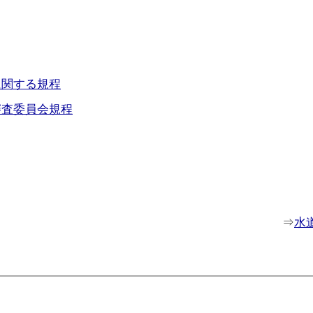
に関する規程
審査委員会規程
⇒
水