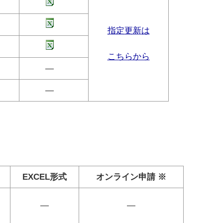
指定更新は
こちらから
―
―
EXCEL形式
オンライン申請 ※
―
―