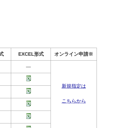
式
EXCEL形式
オンライン申請※
―
新規指定は
こちらから