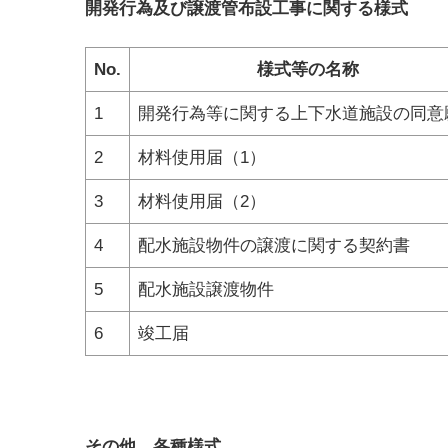
開発行為及び譲渡管布設工事に関する様式
No.
様式等の名称
1
開発行為等に関する上下水道施設の同意
2
材料使用届（1）
3
材料使用届（2）
4
配水施設物件の譲渡に関する契約書
5
配水施設譲渡物件
6
竣工届
その他 各種様式