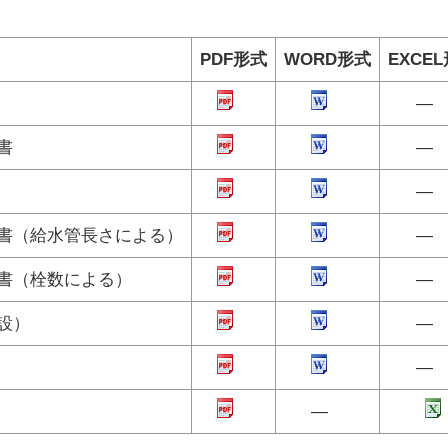
PDF形式
WORD形式
EXCE
書
書（給水管長さによる）
書（栓数による）
設）
―