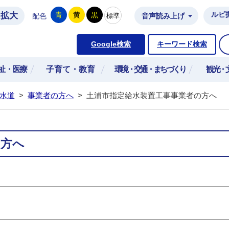
拡大
ルビ
青
黄
黒
標準
配色
音声読み上げ
市公式ホームページ
Google検索
キーワード検索
祉・医療
子育て・教育
環境・交通・まちづくり
観光・
水道
>
事業者の方へ
>
土浦市指定給水装置工事事業者の方へ
の方へ