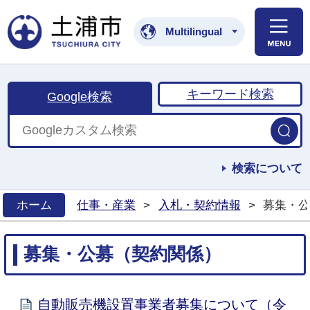
土浦市公式ホームペ
Multilingual
キーワード検索
Google検索
検索について
ホーム
仕事・産業
>
入札・契約情報
>
募集・公
>
募集・公募（契約関係）
自動販売機設置事業者募集について（令