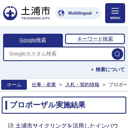
土浦市公式ホームペ
Multilingual
キーワード検索
Google検索
検索について
ホーム
仕事・産業
>
入札・契約情報
>
プロポー
>
プロポーザル実施結果
土浦市サイクリングを活用したインバウ