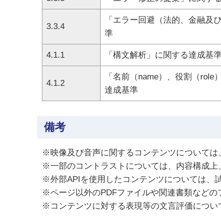
「エラー回避（法的、金融及
3.3.4
準
4.1.1
「構文解析」に関する達成基
「名前（name）、役割（role
4.1.2
達成基準
備考
※映像及び音声に関するコンテンツについては
※一部のコントラストについては、内容構成上
※外部APIを使用したコンテンツについては、
※ページ以外のPDFファイルや関連書類など
※コンテンツに対する表現等の文言評価につい