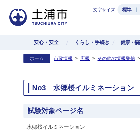
標準
文字サイズ
土浦
安心・安全
くらし・手続き
健康・福
ホーム
市政情報
>
広報
>
その他の情報発信
No3 水郷桜イルミネーション
試験対象ページ名
水郷桜イルミネーション