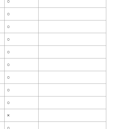
○
○
○
○
○
○
○
○
○
×
○