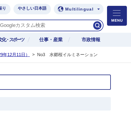
振り
やさしい日本語
Multilingual
M
文化・スポーツ
仕事・産業
市政情報
9年12月11日）
>
No3 水郷桜イルミネーション