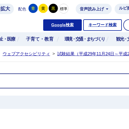
拡大
ルビ
青
黄
黒
標準
配色
音声読み上げ
市公式ホームページ
Google検索
キーワード検索
祉・医療
子育て・教育
環境・交通・まちづくり
観光・
>
ウェブアクセシビリティ
>
試験結果（平成29年11月24日～平成2