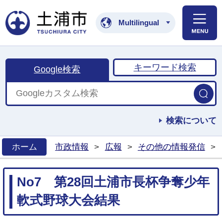
土浦市公式ホームペ
Multilingual
キーワード検索
Google検索
検索について
ホーム
市政情報
>
広報
>
その他の情報発信
>
>
No7 第28回土浦市長杯争奪少年
軟式野球大会結果