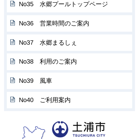
No35 水郷プールトップページ
No36 営業時間のご案内
No37 水郷まるしぇ
No38 利用のご案内
No39 風車
No40 ご利用案内
土