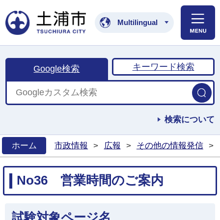
土浦市公式ホームペ
Multilingual
キーワード検索
Google検索
検索について
ホーム
市政情報
>
広報
>
その他の情報発信
>
>
No36 営業時間のご案内
試験対象ページ名