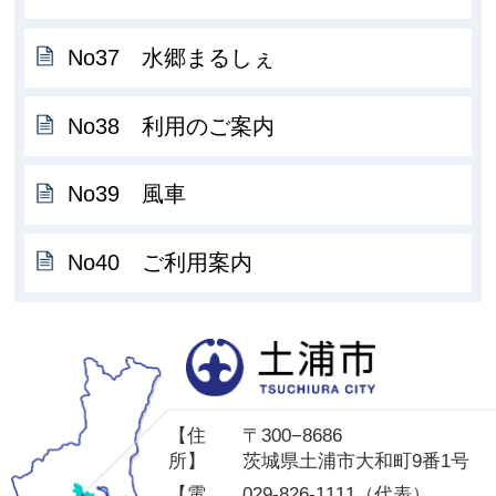
No37 水郷まるしぇ
No38 利用のご案内
No39 風車
No40 ご利用案内
土
【住
〒300−8686
所】
茨城県土浦市大和町9番1号
【電
029-826-1111（代表）