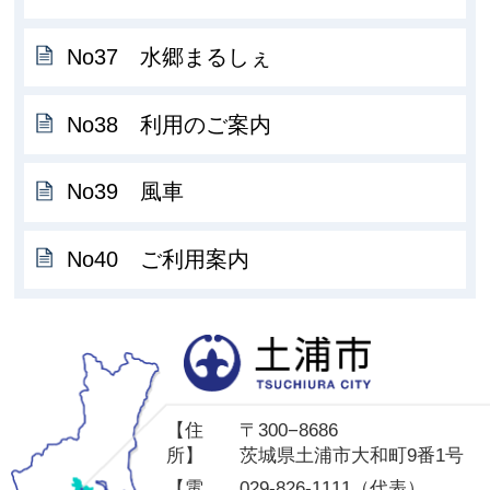
No37 水郷まるしぇ
No38 利用のご案内
No39 風車
No40 ご利用案内
土
【住
〒300−8686
所】
茨城県土浦市大和町9番1号
【電
029-826-1111（代表）