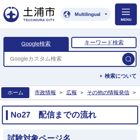
土浦市公式ホームペ
Multilingual
キーワード検索
Google検索
検索について
ホーム
市政情報
>
広報
>
その他の情報発信
>
>
No27 配信までの流れ
試験対象ページ名