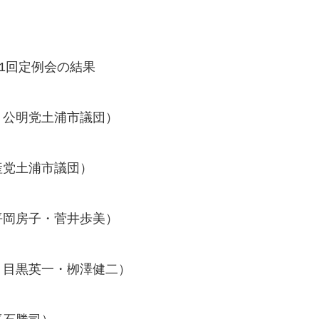
第1回定例会の結果
・公明党土浦市議団）
産党土浦市議団）
平岡房子・菅井歩美）
・目黒英一・栁澤健二）