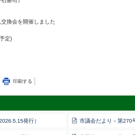
平石勝司）
見交換会を開催しました
予定)
印刷する
26.5.15発行）
市議会だより－第270号－