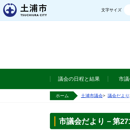
土浦市
文字サイズ
議会の日程と結果
市議
ホーム
土浦市議会
>
議会だより
市議会だより－第271号