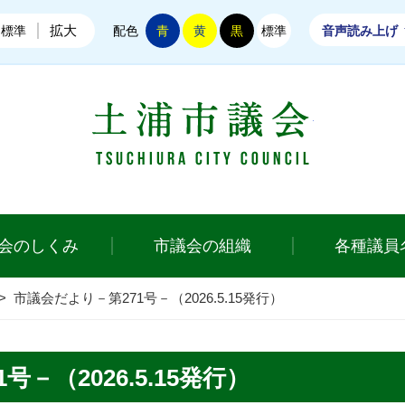
拡大
標準
配色
青
黄
黒
標準
音声読み上げ
土浦市議会
会のしくみ
市議会の組織
各種議員
>
市議会だより－第271号－（2026.5.15発行）
－（2026.5.15発行）