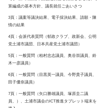
算編成の基本方針、議長就任ごあいさつ
3頁：議案等議決結果、電子採決結果、請願・陳
情の結果
4頁：会派代表質問（郁政クラブ、政新会、公明
党土浦市議団、日本共産党土浦市議団）
5頁：一般質問（柏村忠志議員、奥谷崇議員、鈴
木一彦議員）
6頁：一般質問（目黒英一議員、今野貴子議員、
田子優奈議員）
7頁：一般質問（矢口勝雄議員、塚原圭二議
員、）、土浦市議会のICT推進タブレット端末を