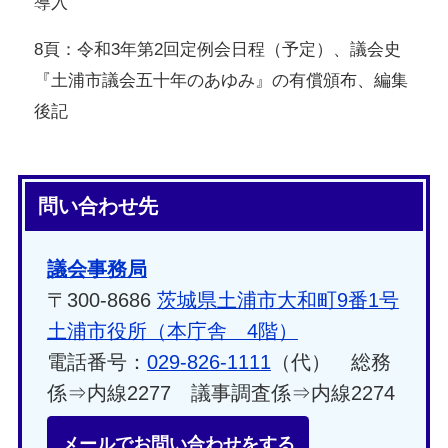
導入
8頁：令和3年第2回定例会日程（予定）、議会史
『土浦市議会五十年のあゆみ』の有償頒布、編集
後記
問い合わせ先
議会事務局
〒300-8686
茨城県土浦市大和町9番1号
土浦市役所（本庁舎 4階）
電話番号：
029-826-1111
（代） 総務
係⇒内線2277 議事調査係⇒内線2274
メールでお問い合わせをする