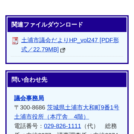
関連ファイルダウンロード
土浦市議会だよりHP_vol247 [PDF形
式／22.79MB]
問い合わせ先
議会事務局
〒300-8686
茨城県土浦市大和町9番1号
土浦市役所（本庁舎 4階）
電話番号：
029-826-1111
（代） 総務