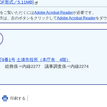
DF形式／5.11MB]
ルをご覧いただくには
Adobe Acrobat Reader
が必要です。
方は、左のボタンをクリックして
Adobe Acrobat Reader
をダウ
問い合わせ先
9番1号
土浦市役所（本庁舎 4階）
（代） 総務係⇒内線2277 議事調査係⇒内線2274
印刷する