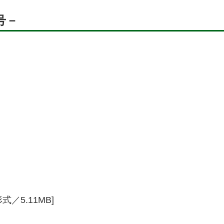
号－
形式／5.11MB]