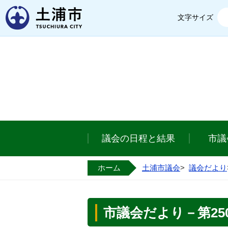
土浦市
文字サイズ
議会の日程と結果
市議
ホーム
土浦市議会
>
議会だより
市議会だより－第250号