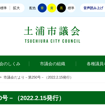
拡大
標準
配色
青
黄
黒
標準
音声読み上げ
土浦市議会
会のしくみ
市議会の組織
各種議員
>
市議会だより－第250号－（2022.2.15発行）
－（2022.2.15発行）