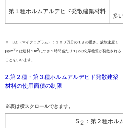
１２
第１種ホルムアルデヒド発散建築材料
多い
※ μｇ（マイクログラム）：１００万分の１ｇの重さ。放散速度１
2
2
μg/m
ｈは建材１m
につき１時間当たり１μgの化学物質が発散される
ことをいいます。
2.第２種・第３種ホルムアルデヒド発散建築
材料の使用面積の制限
※表は横スクロールできます。
S
：第２種ホルム
２