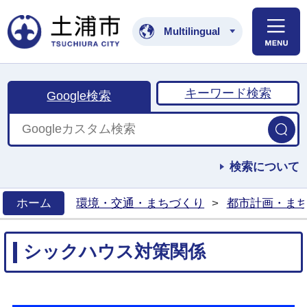
土浦市公式ホームペ
Multilingual
キーワード検索
Google検索
検索について
ホーム
環境・交通・まちづくり
>
都市計画・ま
>
シックハウス対策関係