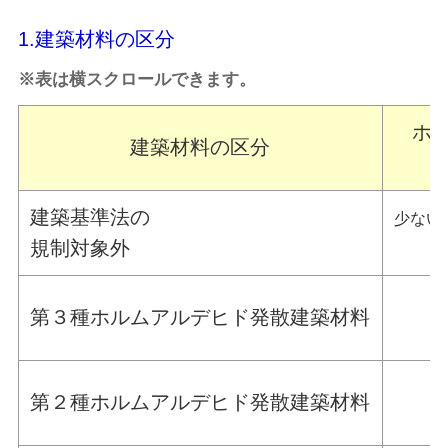
1.建築材料の区分
※表は横スクロールできます。
ホ
建築材料の区分
建築基準法の
少な
規制対象外
５μ
５
第３種ホルムアルデヒド発散建築材料
～２
２０
第２種ホルムアルデヒド発散建築材料
～１２