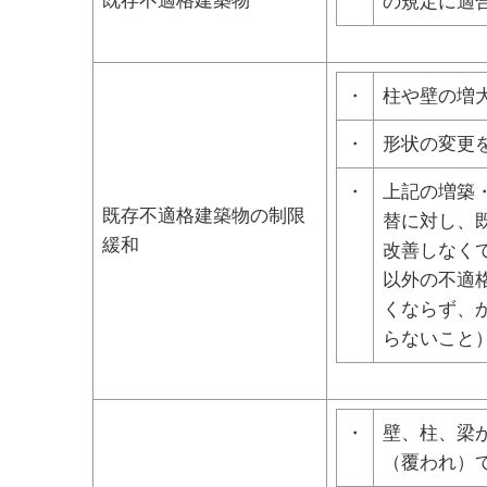
既存不適格建築物
の規定に適
・
柱や壁の増
・
形状の変更
・
上記の増築
既存不適格建築物の制限
替に対し、
緩和
改善しなく
以外の不適
くならず、
らないこと
・
壁、柱、梁
（覆われ）