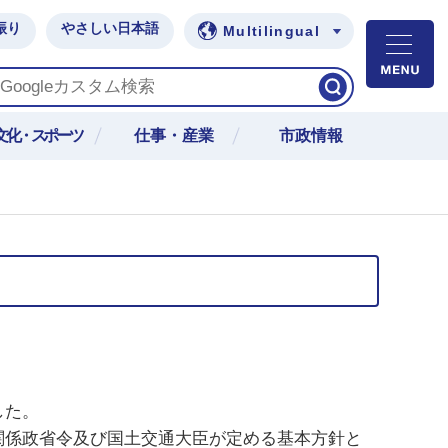
振り
やさしい日本語
Multilingual
M
文化・スポーツ
仕事・産業
市政情報
した。
関係政省令及び国土交通大臣が定める基本方針と