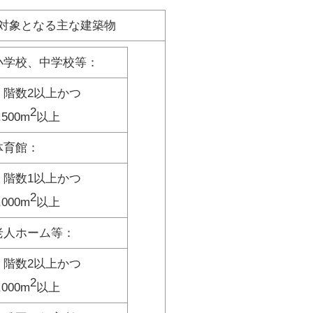
対象となる主な建築物
小学校、中学校等：
階数2以上かつ
2
,500m
以上
体育館：
階数1以上かつ
2
,000m
以上
老人ホーム等：
階数2以上かつ
2
,000m
以上