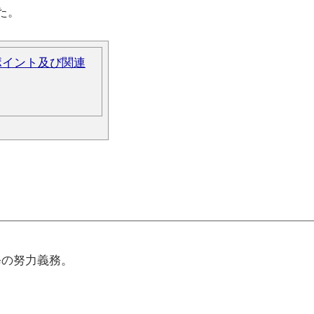
た。
ポイント及び関連
修の努力義務。