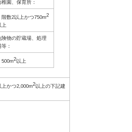
幼稚園、保育所：
2
階数2以上かつ750m
以上
危険物の貯蔵場、処理
場等：
2
500m
以上
2
上かつ2,000m
以上の下記建