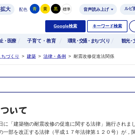
拡大
ルビ
青
黄
黒
標準
配色
音声読み上げ
市公式ホームページ
Google検索
キーワード検索
祉・医療
子育て・教育
環境・交通・まちづくり
観光・
まちづくり
>
建築
>
法律・条例
>
耐震改修促進法関係
日に「建築物の耐震改修の促進に関する法律」施行されま
の一部を改正する法律（平成１７年法律第１２０号）が，