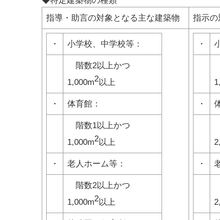
◆特定建築物の種類
指導・助言の対象となる主な建築物
指示の
・
小学校、中学校等：
・
階数2以上かつ
2
1,000m
以上
1
・
体育館：
・
階数1以上かつ
2
1,000m
以上
2
・
老人ホーム等：
・
階数2以上かつ
2
1,000m
以上
2