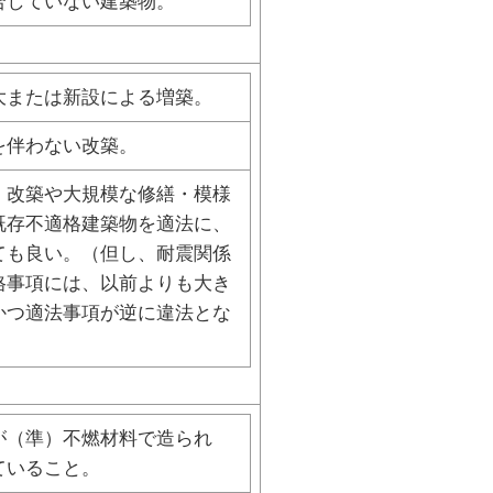
合していない建築物。
大または新設による増築。
を伴わない改築。
・改築や大規模な修繕・模様
既存不適格建築物を適法に、
ても良い。（但し、耐震関係
格事項には、以前よりも大き
かつ適法事項が逆に違法とな
）
が（準）不燃材料で造られ
ていること。