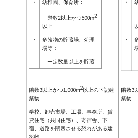
・
幼稚園、保育所：
・
2
階数2以上かつ500m
以上
・
危険物の貯蔵場、処理
・
場等：
一定数量以上を貯蔵
2
階数3以上かつ1,000m
以上の下記建
階数3以
築物
築物
学校、卸売市場、工場、事務所、賃
貸住宅（共同住宅）、寄宿舎、下
宿、道路を閉塞させる恐れがある建
築物