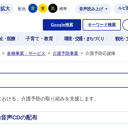
拡大
ルビ
青
黄
黒
標準
配色
音声読み上げ
市公式ホームページ
Google検索
キーワード検索
祉・医療
子育て・教育
環境・交通・まちづくり
観光・
>
各種事業・サービス
>
介護予防事業
>
介護予防応援隊
における、介護予防の取り組みを支援します。
音声CDの配布