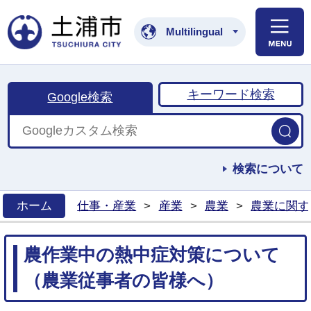
土浦市公式ホームペ
Multilingual
キーワード検索
Google検索
検索について
ホーム
仕事・産業
>
産業
>
農業
>
農業に関す
>
農作業中の熱中症対策について
（農業従事者の皆様へ）