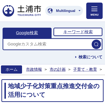
土浦市公式ホームペ
Multilingual
キーワード検索
Google検索
検索について
ホーム
市政情報
>
市の計画
>
子育て・教育
>
>
地域少子化対策重点推進交付金の
活用について