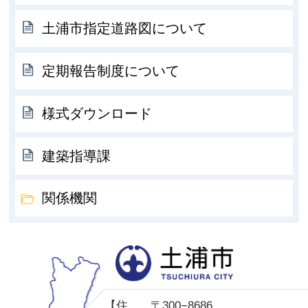
土浦市指定道路図について
定期報告制度について
様式ダウンロード
建築指導課
関係機関
土
【住
〒300−8686