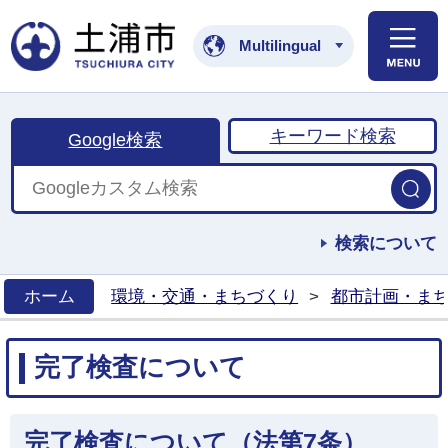
土浦市公式ホームペ
Multilingual
キーワード検索
Google検索
検索について
ホーム
環境・交通・まちづくり
>
都市計画・ま
>
完了検査について
完了検査について（法第7条）