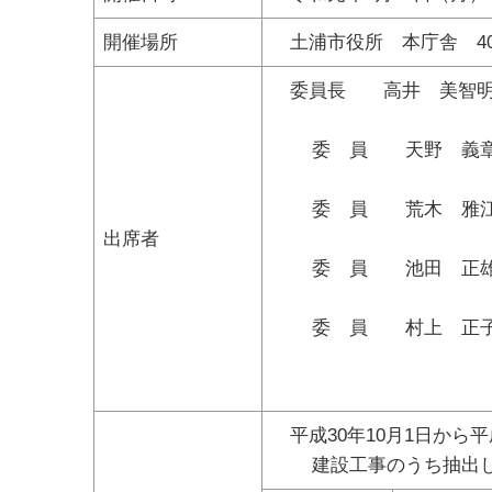
開催場所
土浦市役所 本庁舎 40
委員長 高井 美智明
委 員 天野 義章
委 員 荒木 雅江
出席者
委 員 池田 正雄
委 員 村上 正子
※委員名
平成30年10月1日から平
建設工事のうち抽出し