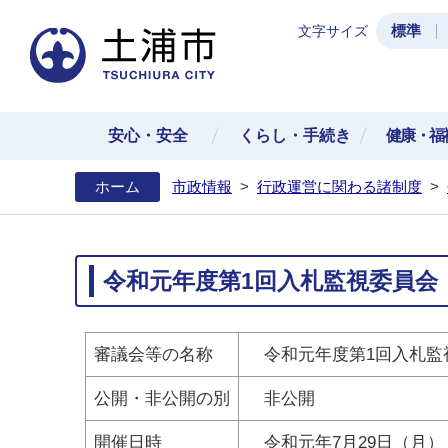
標準
文字サイズ
土浦
安心・安全
くらし・手続き
健康・福
ホーム
市政情報
>
行政運営に関わる諸制度
>
令和元年度第1回入札監視委員会
審議会等の名称
令和元年度第1回入札監
公開・非公開の別
非公開
開催日時
令和元年7月29日（月） 1