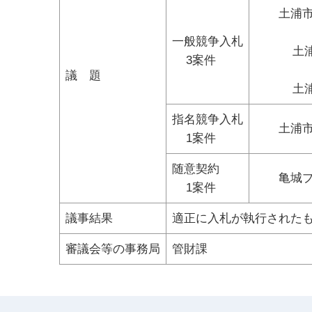
土浦市民
一般競争入札
土浦市民
3案件
議 題
土浦市民
指名競争入札
土浦市民
1案件
随意契約
亀城プラ
1案件
議事結果
適正に入札が執行された
審議会等の事務局
管財課