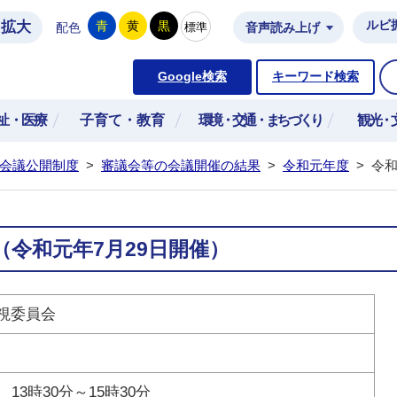
拡大
ルビ
青
黄
黒
標準
配色
音声読み上げ
市公式ホームページ
Google検索
キーワード検索
祉・医療
子育て・教育
環境・交通・まちづくり
観光・
会議公開制度
>
審議会等の会議開催の結果
>
令和元年度
>
令和
（令和元年7月29日開催）
視委員会
3時30分～15時30分