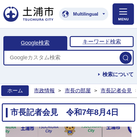
土浦市公式ホームペ
Multilingual
キーワード検索
Google検索
検索について
ホーム
市政情報
>
市長の部屋
>
市長記者会見
>
市長記者会見 令和7年8月4日