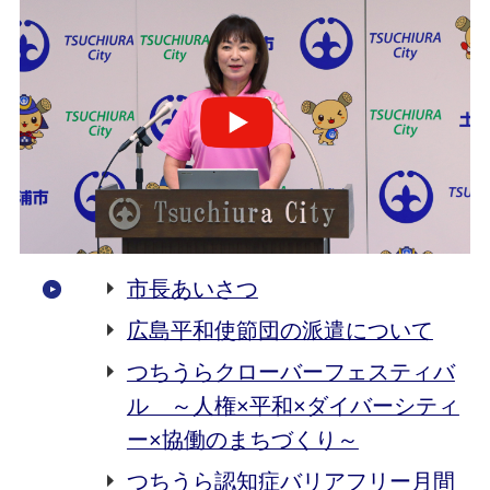
市長あいさつ
広島平和使節団の派遣について
つちうらクローバーフェスティバ
ル ～人権×平和×ダイバーシティ
ー×協働のまちづくり～
つちうら認知症バリアフリー月間