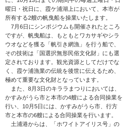
に、10月13日までの期間中の毎週土曜日・日
曜日・祝日に、霞ケ浦湖上において、本市が
所有する2艘の帆曳船を操業いたします。
7月6日にシンポジウムも開催されたところ
ですが、帆曳船は、もともとワカサギやシラ
ウオなどを獲る「帆引き網漁」を行う船で、
その技術は「国選択無形民俗文化財」にも選
定されております。観光資源としてだけでな
く、霞ケ浦漁業の伝統を後世に伝えるため、
極めて重要な文化財となっています。
また、8月3日のキララまつりにおいては、
かすみがうら市と本市の4艘による合同操業を
行い、10月5日には、かすみがうら市、行方
市と本市の6艘による合同操業を行います。
土浦港からは、「ホワイトアイリス号」の