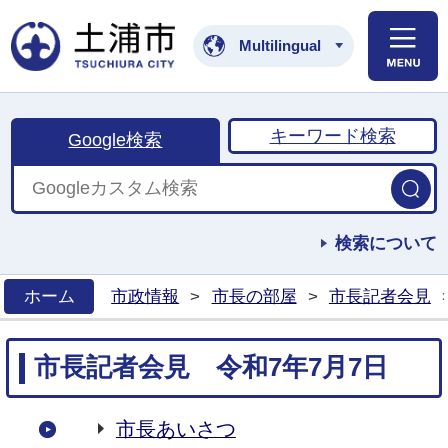
土浦市公式ホームペ
Multilingual
キーワード検索
Google検索
検索について
ホーム
市政情報
>
市長の部屋
>
市長記者会見
>
市長記者会見 令和7年7月7日
市長あいさつ