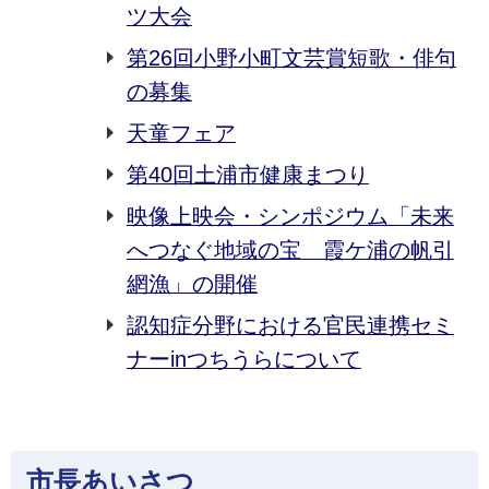
ツ大会
第26回小野小町文芸賞短歌・俳句
の募集
天童フェア
第40回土浦市健康まつり
映像上映会・シンポジウム「未来
へつなぐ地域の宝 霞ケ浦の帆引
網漁」の開催
認知症分野における官民連携セミ
ナーinつちうらについて
市長あいさつ