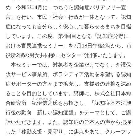
め、令和5年4月に「つちうら認知症バリアフリー宣
言」を行い、市民・社会・行政が一体となって、認知
症になっても自分らしく安心して暮らせるまちを目指
しています。
この度、第4回目となる「認知症分野に
おける官民連携セミナー」を7月18日午後2時から、市
役所2階の男女共同参画センターで開催いたします。
本セミナーでは、対象者を企業だけでなく、介護保
険サービス事業所、ボランティア活動を希望する認知
症サポーターの方々まで拡充し、支援者の連携を深め
ることを目的としています。
講師に、株式会社日本総
きいのぶゆき
合研究所
紀伊信之
氏をお招きし、「認知症基本法施
行後の動向 新しい認知症観」をテーマとして、ご講
話いただきます。
また、認知症のご本人の声から把握
した「移動支援・見守り」に焦点をあて、グループワ