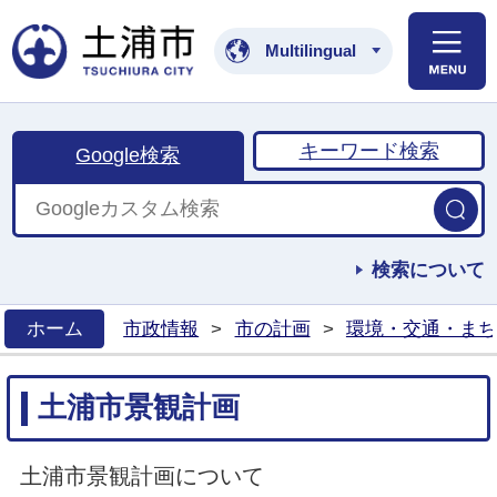
土浦市公式ホームペ
Multilingual
キーワード検索
Google検索
検索について
ホーム
市政情報
>
市の計画
>
環境・交通・まち
>
土浦市景観計画
土浦市景観計画について