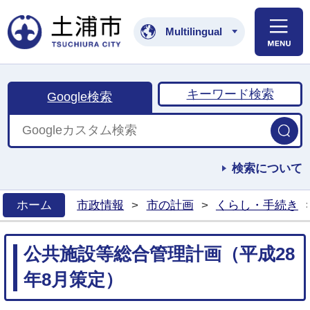
土浦市公式ホームペ
Multilingual
キーワード検索
Google検索
検索について
ホーム
市政情報
>
市の計画
>
くらし・手続き
>
公共施設等総合管理計画（平成28
年8月策定）