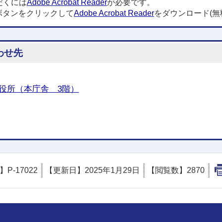
だくには
Adobe Acrobat Reader
が必要です。
ボタンをクリックして
Adobe Acrobat Reader
をダウンロード(無
わせ先
役所（本庁舎 3階）
D】
P-17022
【更新日】
2025年1月29日
【閲覧数】
2870