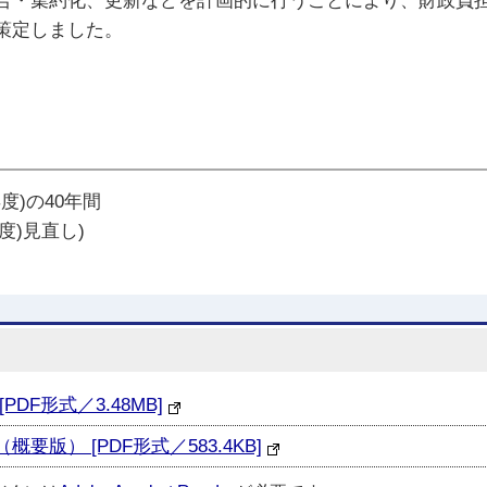
合・集約化、更新などを計画的に行うことにより、財政負
策定しました。
年度)の40年間
年度)見直し)
DF形式／3.48MB]
版） [PDF形式／583.4KB]