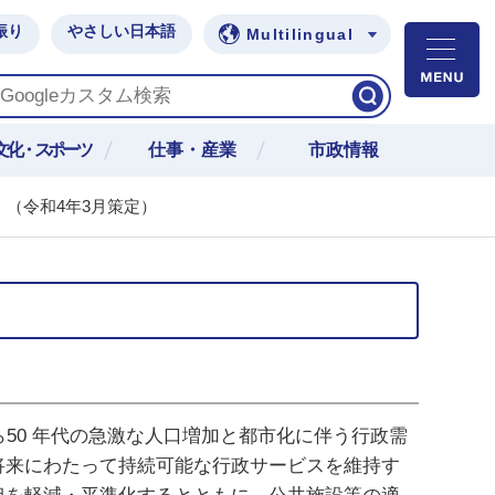
振り
やさしい日本語
Multilingual
M
文化・スポーツ
仕事・産業
市政情報
（令和4年3月策定）
50 年代の急激な人口増加と都市化に伴う行政需
将来にわたって持続可能な行政サービスを維持す