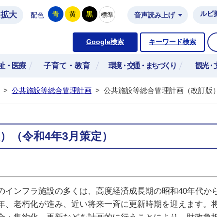
拡大
ルビ
青
黄
黒
標準
配色
音声読み上げ
市公式ホームページ
Google検索
キーワード検索
祉・医療
子育て・教育
環境・交通・まちづくり
観光・
>
公共施設等総合管理計画
>
公共施設等総合管理計画（改訂版）
）（令和4年3月策定）
インフラ施設の多くは、高度経済成長期の昭和40年代から
年、老朽化が進み、近い将来一斉に更新時期を迎えます。