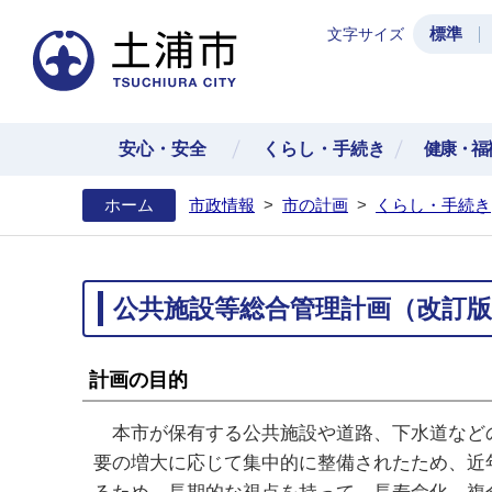
標準
文字サイズ
土浦
安心・安全
くらし・手続き
健康・福
ホーム
市政情報
>
市の計画
>
くらし・手続き
公共施設等総合管理計画（改訂版
計画の目的
本市が保有する公共施設や道路、下水道などの
要の増大に応じて集中的に整備されたため、近