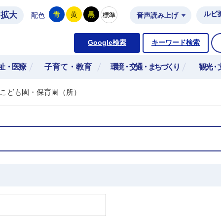
拡大
ルビ
青
黄
黒
標準
配色
音声読み上げ
市公式ホームページ
Google検索
キーワード検索
祉・医療
子育て・教育
環境・交通・まちづくり
観光・
こども園・保育園（所）
）