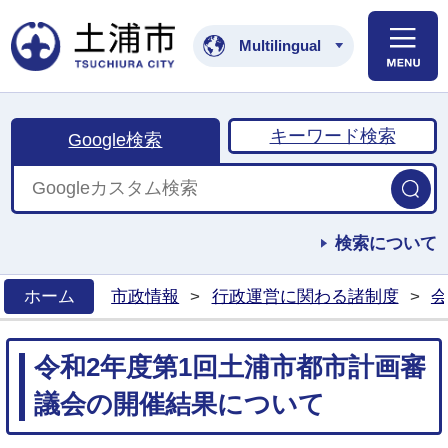
土浦市公式ホームペ
Multilingual
キーワード検索
Google検索
検索について
ホーム
市政情報
>
行政運営に関わる諸制度
>
会
>
令和2年度第1回土浦市都市計画審
議会の開催結果について