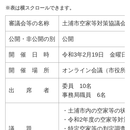
※表は横スクロールできます。
審議会等の名称
土浦市空家等対策協議会
公開・非公開の別
公開
開 催 日 時
令和3年2月19日 金曜日
開 催 場 所
オンライン会議（市役所本
委員 10名
出 席 者
事務局職員 6名
・土浦市内の空家等の状
・令和2年度の空家等対策
議 題
・特定空家等の判定調査