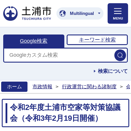
土浦市公式ホームペ
Multilingual
キーワード検索
Google検索
検索について
ホーム
市政情報
>
行政運営に関わる諸制度
>
会
>
令和2年度土浦市空家等対策協議
会（令和3年2月19日開催）