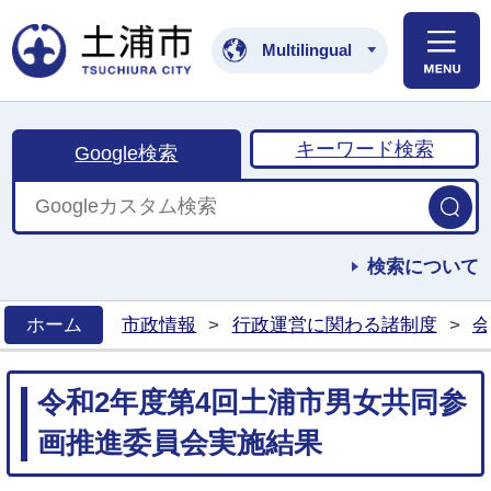
土浦市公式ホームペ
Multilingual
キーワード検索
Google検索
検索について
ホーム
市政情報
>
行政運営に関わる諸制度
>
会
>
令和2年度第4回土浦市男女共同参
画推進委員会実施結果