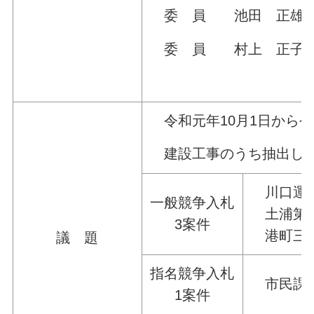
委 員 池田 正雄
委 員 村上 正子
※委員名は
令和元年10月1日から令
建設工事のうち抽出した
川口運動
一般競争入札
土浦第四
3案件
港町三丁
議 題
指名競争入札
市民課ネ
1案件