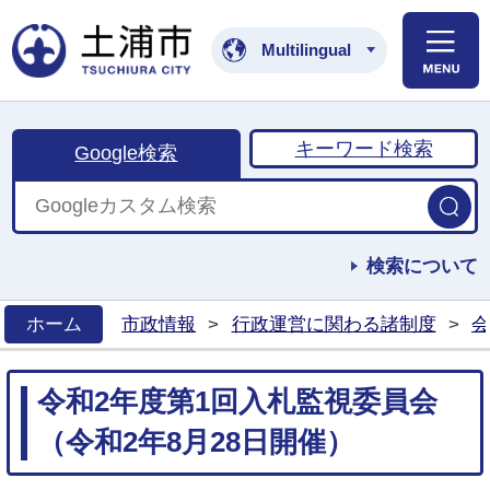
土浦市公式ホームペ
Multilingual
キーワード検索
Google検索
検索について
ホーム
市政情報
>
行政運営に関わる諸制度
>
会
>
令和2年度第1回入札監視委員会
（令和2年8月28日開催）