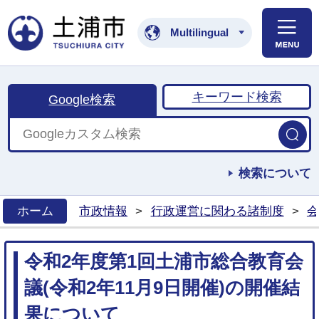
土浦市公式ホームペ
Multilingual
キーワード検索
Google検索
検索について
ホーム
市政情報
>
行政運営に関わる諸制度
>
会
>
令和2年度第1回土浦市総合教育会
議(令和2年11月9日開催)の開催結
果について