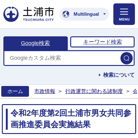
土浦市公式ホームペ
Multilingual
キーワード検索
Google検索
検索について
ホーム
市政情報
>
行政運営に関わる諸制度
>
会
>
令和2年度第2回土浦市男女共同参
画推進委員会実施結果