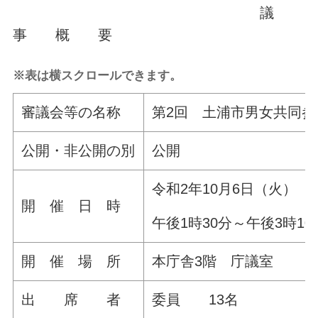
議
事 概 要
※表は横スクロールできます。
審議会等の名称
第2回 土浦市男女共同
公開・非公開の別
公開
令和2年10月6日（火）
開 催 日 時
午後1時30分～午後3時10
開 催 場 所
本庁舎3階 庁議室
出 席 者
委員 13名