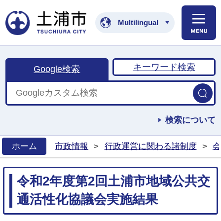
土浦市公式ホームペ
Multilingual
キーワード検索
Google検索
検索について
ホーム
市政情報
>
行政運営に関わる諸制度
>
会
>
令和2年度第2回土浦市地域公共交
通活性化協議会実施結果