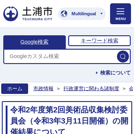
土浦市公式ホームペ
Multilingual
キーワード検索
Google検索
検索について
ホーム
市政情報
>
行政運営に関わる諸制度
>
会
>
令和2年度第2回美術品収集検討委
員会（令和3年3月11日開催）の開
催結果について