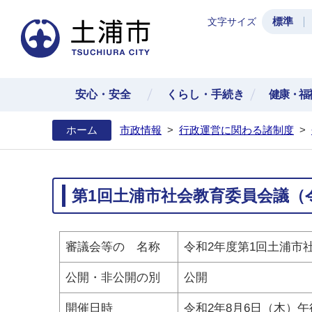
標準
文字サイズ
土浦
安心・安全
くらし・手続き
健康・福
ホーム
市政情報
>
行政運営に関わる諸制度
>
第1回土浦市社会教育委員会議（令
審議会等の 名称
令和2年度第1回土浦市
公開・非公開の別
公開
開催日時
令和2年8月6日（木）午後