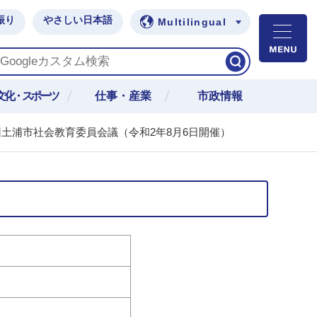
振り
やさしい日本語
Multilingual
M
文化・スポーツ
仕事・産業
市政情報
回土浦市社会教育委員会議（令和2年8月6日開催）