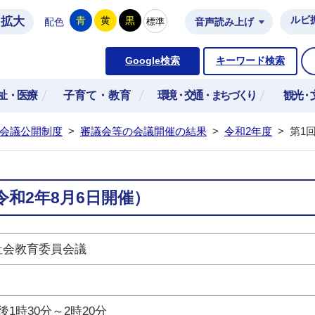
拡大
ルビ
青
黄
黒
標準
配色
音声読み上げ
市公式ホームページ
Google検索
キーワード検索
祉・医療
子育て・教育
環境・交通・まちづくり
観光・
会議公開制度
>
審議会等の会議開催の結果
>
令和2年度
>
第1
和2年8月6日開催）
社会教育委員会議
1時30分～2時20分