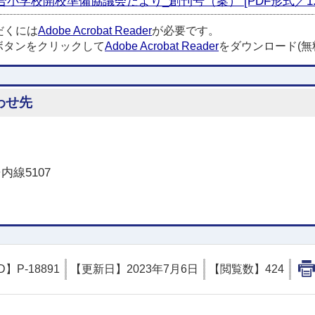
学校開校準備協議会だより_創刊号（案） [PDF形式／1.3
だくには
Adobe Acrobat Reader
が必要です。
ボタンをクリックして
Adobe Acrobat Reader
をダウンロード(無
わせ先
内線5107
D】
P-18891
【更新日】
2023年7月6日
【閲覧数】
424