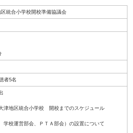
地区統合小学校開校準備協議会
分
聴者5名
出
上大津地区統合小学校 開校までのスケジュール
会、学校運営部会、ＰＴＡ部会）の設置について