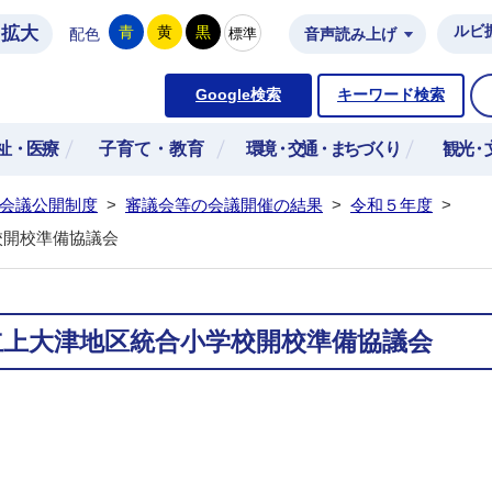
拡大
ルビ
青
黄
黒
標準
配色
音声読み上げ
市公式ホームページ
Google検索
キーワード検索
祉・医療
子育て・教育
環境・交通・まちづくり
観光・
会議公開制度
>
審議会等の会議開催の結果
>
令和５年度
>
校開校準備協議会
立上大津地区統合小学校開校準備協議会