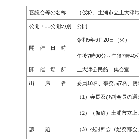
審議会等の名称
（仮称）土浦市立上大津
公開・非公開の別
公開
令和5年6月20日（火）
開 催 日 時
午後7時00分～午後7時40
開 催 場 所
上大津公民館 集会室
出 席 者
委員18名、事務局7名、傍
（1）会長及び副会長の選
（2）（仮称）土浦市立
議 題
（3）検討部会（総務部