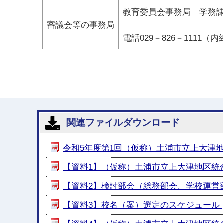
教育委員会事務局 学務
審議会等の事務局
電話029－826－1111（内
関連ファイルダウンロード
令和5年度第1回（仮称）土浦市立上大津地区統
【資料1】（仮称）土浦市立上大津地区統合小学
【資料2】検討部会（総務部会、学校運営部会
【資料3】校名（案）選定のスケジュール [PD