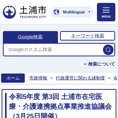
土浦市公式ホームペ
Multilingual
キーワード検索
Google検索
検索について
ホーム
市政情報
>
行政運営に関わる諸制度
>
会
>
令和5年度 第3回 土浦市在宅医
療・介護連携拠点事業推進協議会
（3月25日開催）