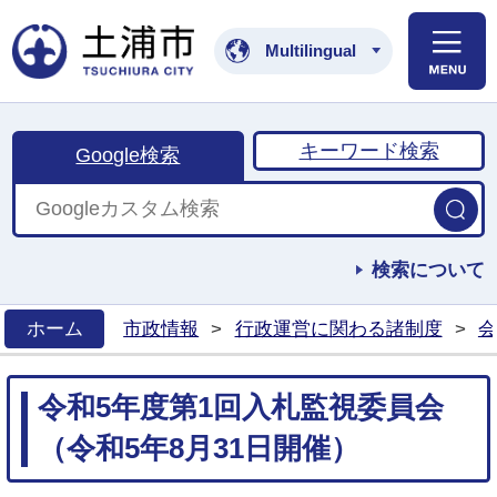
土浦市公式ホームペ
Multilingual
キーワード検索
Google検索
検索について
ホーム
市政情報
>
行政運営に関わる諸制度
>
会
>
令和5年度第1回入札監視委員会
（令和5年8月31日開催）