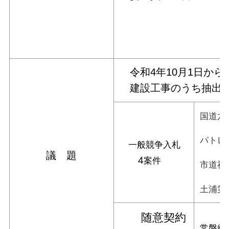
※委員名
令和4年10月1日から
建設工事のうち抽出し
国道六
パトレ
一般競争入札
議 題
4
案件
市道神
土浦第
随意契約
常磐線