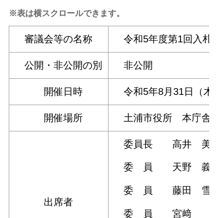
※表は横スクロールできます。
審議会等の名称
令和5年度第1回入札
公開・非公開の別
非公開
開催日時
令和5年8月31日（木） 
開催場所
土浦市役所 本庁舎 
委員長 高井 美智
委 員 天野 義
委 員 藤田 雪
出席者
委 員 宮﨑 隆