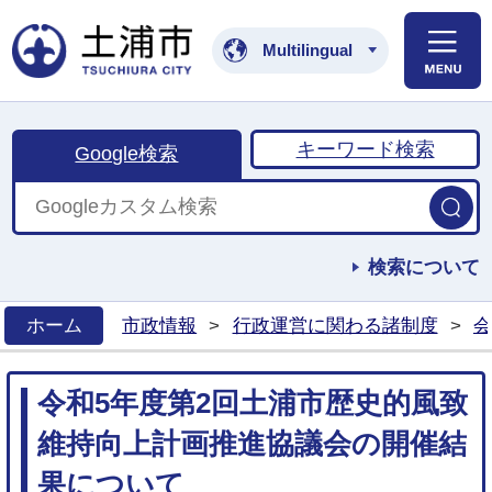
土浦市公式ホームペ
Multilingual
キーワード検索
Google検索
検索について
ホーム
市政情報
>
行政運営に関わる諸制度
>
会
>
令和5年度第2回土浦市歴史的風致
維持向上計画推進協議会の開催結
果について