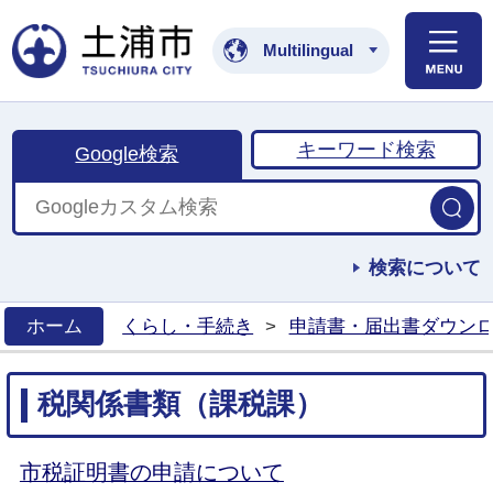
土浦市公式ホームペ
Multilingual
キーワード検索
Google検索
検索について
ホーム
くらし・手続き
>
申請書・届出書ダウンロ
>
税関係書類（課税課）
市税証明書の申請について