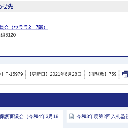
わせ先
員会（ウララ2 7階）
線5120
D】
P-15979
【更新日】
2021年6月28日
【閲覧数】
759
保護審議会（令和4年3月18
令和3年度第2回入札監