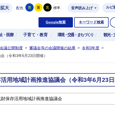
拡大
ルビ
青
黄
黒
標準
配色
音声読み上げ
市公式ホームページ
Google検索
キーワード検索
祉・医療
子育て・教育
環境・交通・まちづくり
観光・
会議公開制度
>
審議会等の会議開催の結果
>
令和3年度
>
会（令和3年6月23日開催）
活用地域計画推進協議会（令和3年6月23
化財保存活用地域計画推進協議会