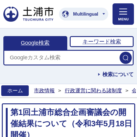
土浦市公式ホームペ
Multilingual
キーワード検索
Google検索
検索について
ホーム
市政情報
>
行政運営に関わる諸制度
>
会
>
第1回土浦市総合企画審議会の開
催結果について（令和3年5月18日
開催）