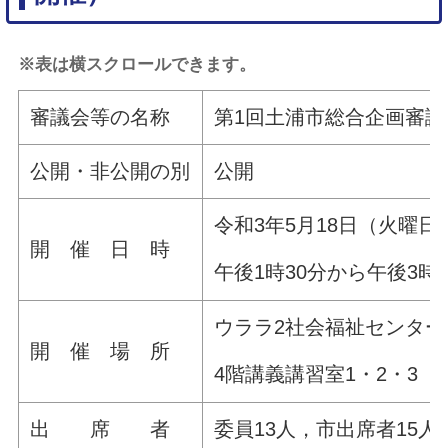
※表は横スクロールできます。
審議会等の名称
第1回土浦市総合企画審議
公開・非公開の別
公開
令和3年5月18日（火曜日
開 催 日 時
午後1時30分から午後3時
ウララ2社会福祉センター
開 催 場 所
4階講義講習室1・2・3
出 席 者
委員13人，市出席者15人