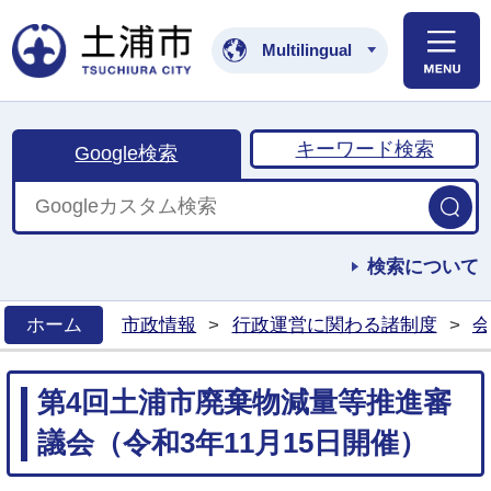
土浦市公式ホームペ
Multilingual
キーワード検索
Google検索
検索について
ホーム
市政情報
>
行政運営に関わる諸制度
>
会
>
第4回土浦市廃棄物減量等推進審
議会（令和3年11月15日開催）