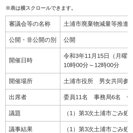
※表は横スクロールできます。
審議会等の名称
土浦市廃棄物減量等推進
公開・非公開の別
公開
令和3年11月15日（月
開催日時
10時00分～12時00分
開催場所
土浦市役所 男女共同参画
出席者
委員11名 事務局6名 傍
議題
（1）第3次土浦市ご
議事結果
（1）第3次土浦市ごみ