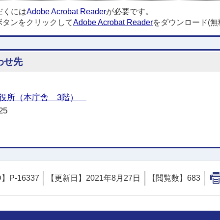
だくには
Adobe Acrobat Reader
が必要です。
ボタンをクリックして
Adobe Acrobat Reader
をダウンロード(無
わせ先
役所（本庁舎 3階）
25
D】
P-16337
【更新日】
2021年8月27日
【閲覧数】
683