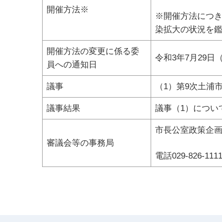
開催方法※
※開催方法につき
染拡大の状況を
開催方法の変更に係る委
令和3年7月29日
員への通知日
議事
（1）第9次土浦
議事結果
議事（1）につい
市長公室政策企
審議会等の事務局
電話029-826-11