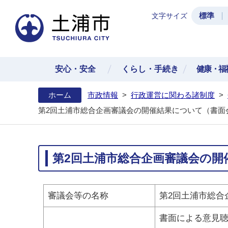
標準
文字サイズ
土浦
安心・安全
くらし・手続き
健康・福
ホーム
市政情報
>
行政運営に関わる諸制度
>
第2回土浦市総合企画審議会の開催結果について（書面
第2回土浦市総合企画審議会の開
審議会等の名称
第2回土浦市総合
書面による意見