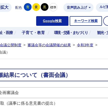
拡大
ルビ
青
黄
黒
標準
配色
音声読み上げ
市公式ホームページ
Google検索
キーワード検索
祉・医療
子育て・教育
環境・交通・まちづくり
観光・
会議公開制度
>
審議会等の会議開催の結果
>
令和3年度
>
会議）
催結果について（書面会議）
企画審議会
聴取（議事に係る意見書の提出）