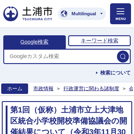
土浦市公式ホームペ
Multilingual
キーワード検索
Google検索
検索について
ホーム
市政情報
>
行政運営に関わる諸制度
>
会
>
第1回（仮称）土浦市立上大津地
区統合小学校開校準備協議会の開
催結果について（令和3年11月30