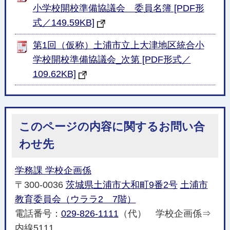
小学校開校準備協議会 委員名簿 [PDF形
式／149.59KB]
第1回（仮称）土浦市立上大津地区統合小
学校開校準備協議会_次第 [PDF形式／
109.62KB]
このページの内容に関するお問い合
わせ先
学務課 学校企画係
〒300-0036
茨城県土浦市大和町9番2号
土浦市
教育委員会（ウララ2 7階）
電話番号：
029-826-1111
（代） 学校企画係⇒
内線5111