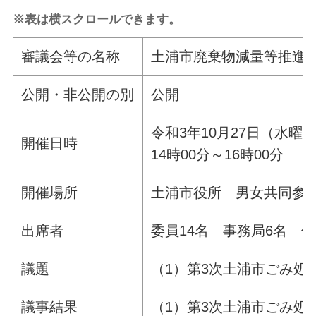
※表は横スクロールできます。
審議会等の名称
土浦市廃棄物減量等推進
公開・非公開の別
公開
令和3年10月27日（水
開催日時
14時00分～16時00分
開催場所
土浦市役所 男女共同参画
出席者
委員14名 事務局6名 傍
議題
（1）第3次土浦市ご
議事結果
（1）第3次土浦市ごみ