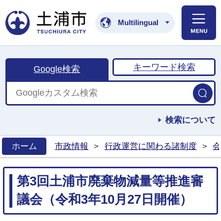
土浦市公式ホームペ
Multilingual
キーワード検索
Google検索
検索について
ホーム
市政情報
>
行政運営に関わる諸制度
>
会
>
第3回土浦市廃棄物減量等推進審
議会（令和3年10月27日開催）