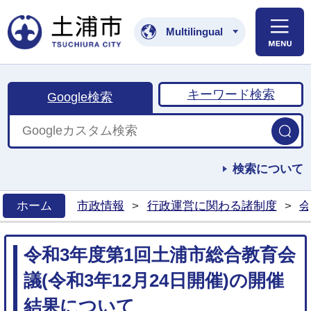
土浦市公式ホームペ
Multilingual
キーワード検索
Google検索
検索について
ホーム
市政情報
>
行政運営に関わる諸制度
>
会
>
令和3年度第1回土浦市総合教育会
議(令和3年12月24日開催)の開催
結果について