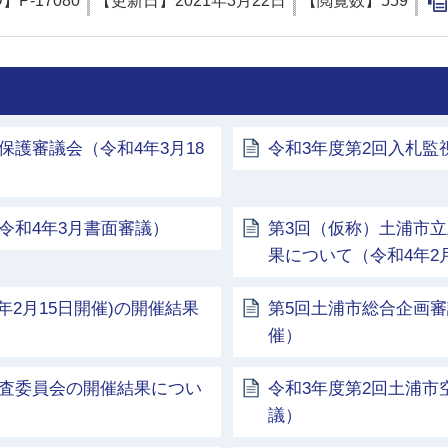
D】
P-17080
【更新日】
2021年3月22日
【閲覧数】
559
保護審議会（令和4年3月18
令和3年度第2回入札監
令和4年3月書面審議）
第3回（仮称）土浦市
果について（令和4年2
年2月15日開催)の開催結果
第5回土浦市総合企画審
催）
調査委員会の開催結果につい
令和3年度第2回土浦
議）