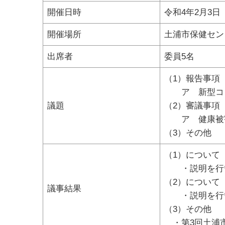
開催日時
令和4年2月3日
開催場所
土浦市保健セン
出席者
委員5名
（1）報告事項
ア 新型コロ
議題
（2）審議事項
ア 健康被害
（3）その他
（1）について
・説明を行い
（2）について
議事結果
・説明を行い
（3）その他
・第3回土浦市