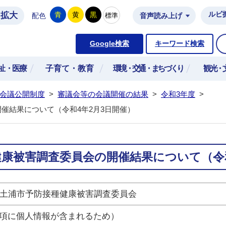
拡大
ルビ
青
黄
黒
標準
配色
音声読み上げ
市公式ホームページ
Google検索
キーワード検索
祉・医療
子育て・教育
環境・交通・まちづくり
観光・
会議公開制度
>
審議会等の会議開催の結果
>
令和3年度
>
催結果について（令和4年2月3日開催）
健康被害調査委員会の開催結果について（令和
回土浦市予防接種健康被害調査委員会
項に個人情報が含まれるため）