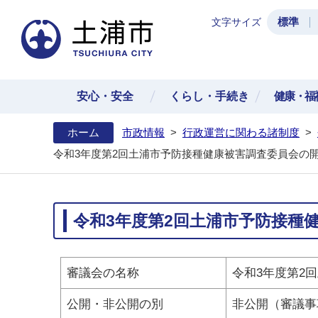
標準
文字サイズ
土浦
安心・安全
くらし・手続き
健康・福
ホーム
市政情報
>
行政運営に関わる諸制度
>
令和3年度第2回土浦市予防接種健康被害調査委員会の開
令和3年度第2回土浦市予防接種
審議会の名称
令和3年度第2
公開・非公開の別
非公開（審議事