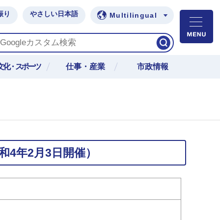
振り
やさしい日本語
Multilingual
M
文化・スポーツ
仕事・産業
市政情報
4年2月3日開催）