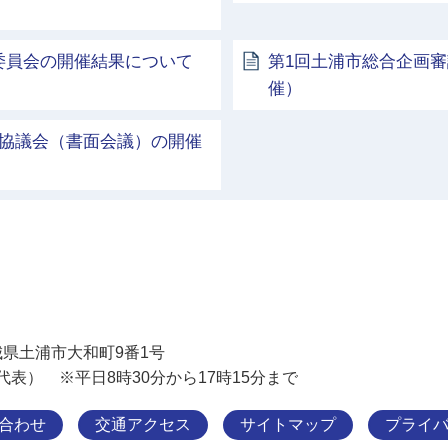
委員会の開催結果について
第1回土浦市総合企画審
催）
化協議会（書面会議）の開催
土浦市
 茨城県土浦市大和町9番1号
11（代表） ※平日8時30分から17時15分まで
合わせ
交通アクセス
サイトマップ
プライ