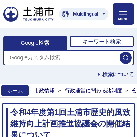
土浦市公式ホームペ
Multilingual
キーワード検索
Google検索
検索について
ホーム
市政情報
>
行政運営に関わる諸制度
>
会
>
令和4年度第1回土浦市歴史的風致
維持向上計画推進協議会の開催結
果について