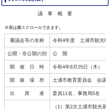
議 事 概 要
※表は横スクロールできます。
審議会等の名称
令和4年度 土浦市観光戦
公開・非公開の別
公 開
開 催 日 時
令和4年8月25日（木） 午
開 催 場 所
土浦市教育委員会 会議室
出 席 者
委員11名、事務局5名
（1）第2次土浦市観光基