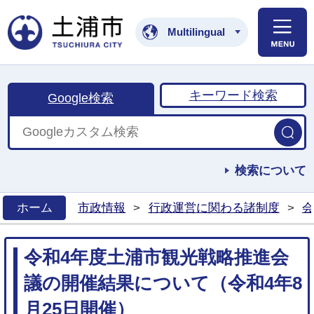
土浦市公式ホームペ
Multilingual
キーワード検索
Google検索
検索について
ホーム
市政情報
>
行政運営に関わる諸制度
>
会
>
令和4年度土浦市観光戦略推進会
議の開催結果について（令和4年8
月25日開催）